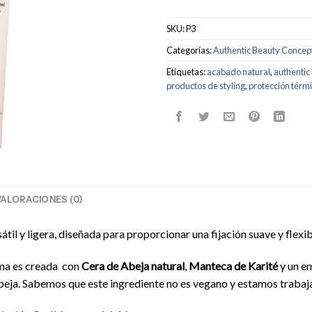
SKU:
P3
Categorías:
Authentic Beauty Concep
Etiquetas:
acabado natural
,
authentic
productos de styling
,
protección térm
VALORACIONES (0)
l y ligera, diseñada para proporcionar una fijación suave y flexibl
ema es creada con
Cera de Abeja natural
,
Manteca de Karité
y un e
Abeja. Sabemos que este ingrediente no es vegano y estamos traba