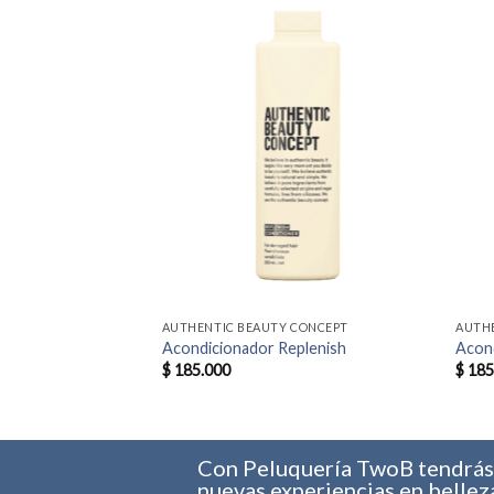
 CONCEPT
AUTHENTIC BEAUTY CONCEPT
AUTH
 Textura, control y
Acondicionador Replenish
Acond
$
185.000
$
185
Con Peluquería TwoB tendrá
nuevas experiencias en bellez