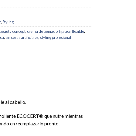
t
,
Styling
 beauty concept
,
crema de peinado
,
fijación flexible
,
ica
,
sin ceras artificiales
,
styling profesional
e al cabello.
moliente ECOCERT® que nutre mientras
jando en reemplazarlo pronto.