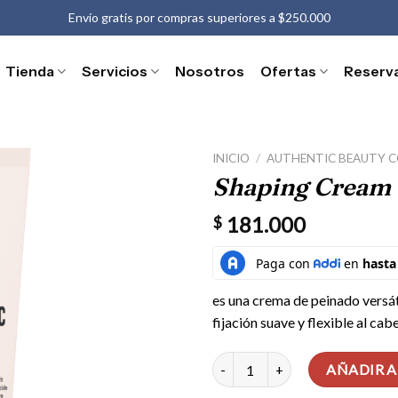
Envío gratis por compras superiores a $250.000
Tienda
Servicios
Nosotros
Ofertas
Reserv
INICIO
/
AUTHENTIC BEAUTY 
Shaping Cream 
181.000
$
es una crema de peinado versát
fijación suave y flexible al cabe
Shaping Cream - Crema de peina
AÑADIR A