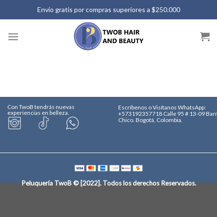
Saltar
Envío gratis por compras superiores a $250.000
al
contenido
Con TwoB tendrás nuevas
Escríbenos o Visítanos
WhatsApp:
experiencias en belleza.
+573192357718
Calle 95 # 13-09 Bar
Chico. Bogotá, Colombia.
Peluquería TwoB © [2022]
. Todos los derechos Reservados.