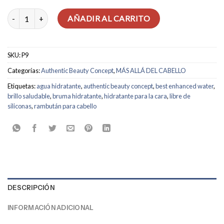
Enhancing Water - Hidratación para cabello y piel cantidad
AÑADIR AL CARRITO
SKU:
P9
Categorías:
Authentic Beauty Concept
,
MÁS ALLÁ DEL CABELLO
Etiquetas:
agua hidratante
,
authentic beauty concept
,
best enhanced water
,
brillo saludable
,
bruma hidratante
,
hidratante para la cara
,
libre de
siliconas
,
rambután para cabello
DESCRIPCIÓN
INFORMACIÓN ADICIONAL