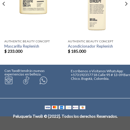
AUTHENTIC BEAUTY CONCEPT
AUTHENTIC BEAUTY CONCEPT
Mascarilla Replenish
Acondicionador Replenish
$
233.000
$
185.000
Con TwoB tendrás nuevas
Escríbenos o Visítanos
WhatsApp:
experiencias en belleza.
+573192357718
Calle 95 # 13-09 Bar
Chico. Bogotá, Colombia.
Peluquería TwoB © [2022]
. Todos los derechos Reservados.