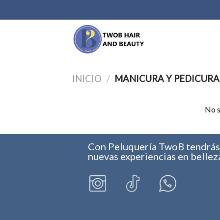
Saltar
al
contenido
INICIO
/
MANICURA Y PEDICURA
No s
Con Peluquería TwoB tendrá
nuevas experiencias en bellez