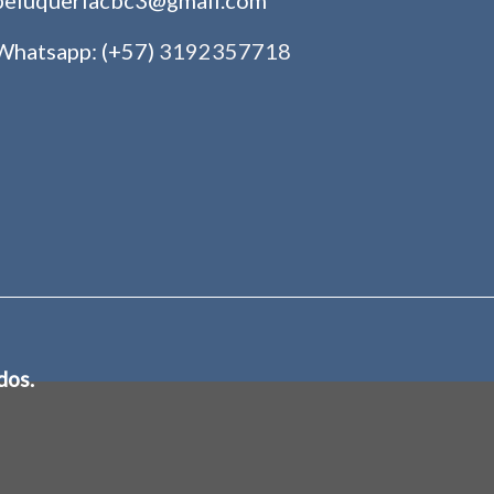
Whatsapp: (+57)
3192357718
dos.