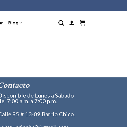
ar
Blog
Contacto
Disponible de Lunes a Sábado
de 7:00 a.m. a 7:00 p.m.
Calle 95 # 13-09 Barrio Chico.
peluqueriacbc3@gmail.com