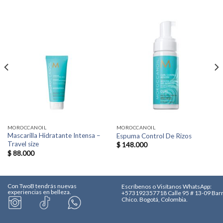
MOROCCANOIL
MOROCCANOIL
Mascarilla Hidratante Intensa –
Espuma Control De Rizos
Travel size
$
148.000
$
88.000
Con TwoB tendrás nuevas
Escríbenos o Visítanos
WhatsApp:
experiencias en belleza.
+573192357718
Calle 95 # 13-09 Bar
Chico. Bogotá, Colombia.