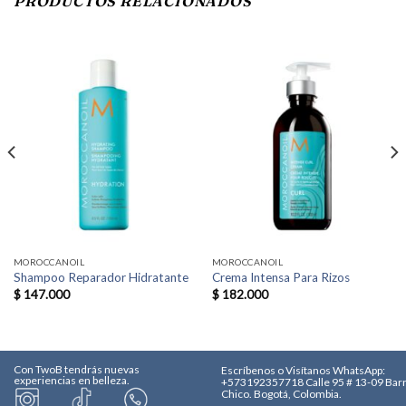
PRODUCTOS RELACIONADOS
MOROCCANOIL
MOROCCANOIL
Shampoo Reparador Hidratante
Crema Intensa Para Rizos
$
147.000
$
182.000
Con TwoB tendrás nuevas
Escríbenos o Visítanos
WhatsApp:
experiencias en belleza.
+573192357718
Calle 95 # 13-09 Bar
Chico. Bogotá, Colombia.