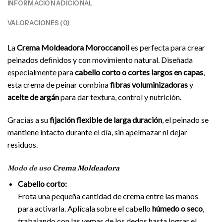
INFORMACIÓN ADICIONAL
VALORACIONES (0)
La
Crema Moldeadora Moroccanoil
es perfecta para crear
peinados definidos y con movimiento natural. Diseñada
especialmente para
cabello corto o cortes largos en capas
,
esta crema de peinar combina
fibras voluminizadoras
y
aceite de argán
para dar textura, control y nutrición.
Gracias a su
fijación flexible de larga duración
, el peinado se
mantiene intacto durante el día, sin apelmazar ni dejar
residuos.
Modo de uso
Crema Moldeadora
Cabello corto:
Frota una pequeña cantidad de crema entre las manos
para activarla. Aplícala sobre el cabello
húmedo o seco
,
trabajando con las yemas de los dedos hasta lograr el