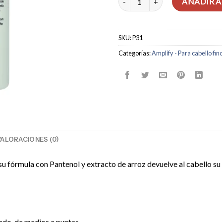
AÑADIR A
SKU:
P31
Categorías:
Amplify - Para cabello fin
VALORACIONES (0)
 su fórmula con Pantenol y extracto de arroz devuelve al cabello su
edo, de medios a puntas.