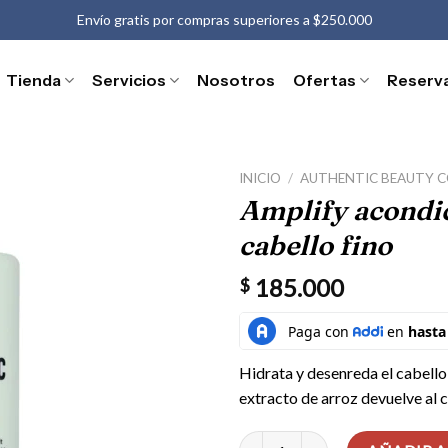
Envío gratis por compras superiores a $250.000
Tienda
Servicios
Nosotros
Ofertas
Reserv
INICIO
/
AUTHENTIC BEAUTY 
Amplify acondi
cabello fino
185.000
$
Hidrata y desenreda el cabello 
extracto de arroz devuelve al c
Amplify acondicionador spray par