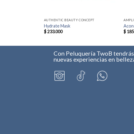
 CONCEPT
AUTHENTIC BEAUTY CONCEPT
AMPLI
Hydrate Mask
Acond
$
233.000
$
185
Con Peluquería TwoB tendrá
nuevas experiencias en bellez