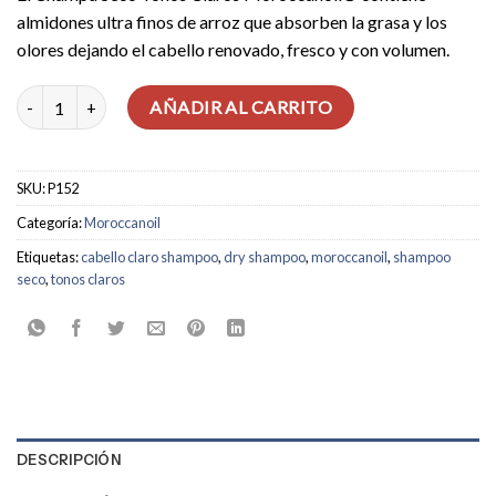
almidones ultra finos de arroz que absorben la grasa y los
olores dejando el cabello renovado, fresco y con volumen.
Shampoo Seco Tonos Claros cantidad
AÑADIR AL CARRITO
SKU:
P152
Categoría:
Moroccanoil
Etiquetas:
cabello claro shampoo
,
dry shampoo
,
moroccanoil
,
shampoo
seco
,
tonos claros
DESCRIPCIÓN