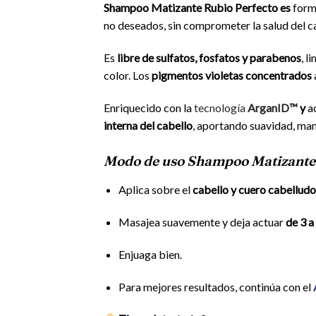
Shampoo Matizante Rubio Perfecto es
form
no deseados, sin comprometer la salud del c
Es
libre de sulfatos, fosfatos y parabenos
, 
color. Los
pigmentos violetas concentrados
Enriquecido con la
tecnología
ArganID™
y
a
interna del cabello
, aportando suavidad, mane
Modo de uso Shampoo Matizante
Aplica sobre el
cabello y cuero cabellud
Masajea suavemente y deja actuar
de 3 a
Enjuaga bien.
Para mejores resultados, continúa con el