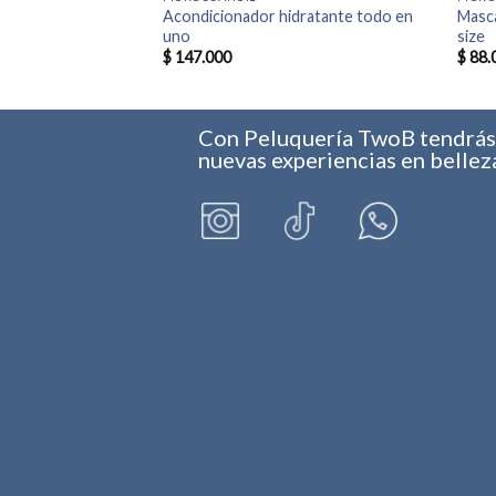
ara Cabello y
Acondicionador hidratante todo en
Masca
uno
size
$
147.000
$
88.
Con Peluquería TwoB tendrá
nuevas experiencias en bellez