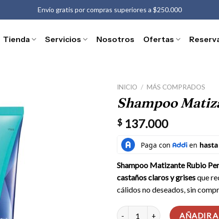
Envío gratis por compras superiores a $250.000
Tienda
Servicios
Nosotros
Ofertas
Reserv
INICIO
/
MÁS COMPRADOS
Shampoo Matiza
137.000
$
Shampoo Matizante Rubio Per
castaños claros y grises
que re
cálidos no deseados, sin compr
Shampoo Matizante Rubio Perfec
AÑADIR A