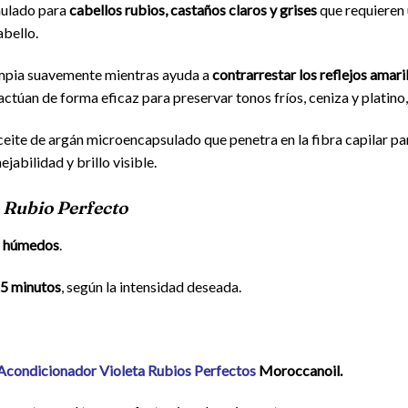
ulado para
cabellos rubios, castaños claros y grises
que requieren 
abello.
limpia suavemente mientras ayuda a
contrarrestar los reflejos amari
actúan de forma eficaz para preservar tonos fríos, ceniza y platino
ceite de argán microencapsulado que penetra en la fibra capilar p
jabilidad y brillo visible.
 Rubio Perfecto
o húmedos
.
 5 minutos
, según la intensidad deseada.
Acondicionador Violeta Rubios Perfectos
Moroccanoil.