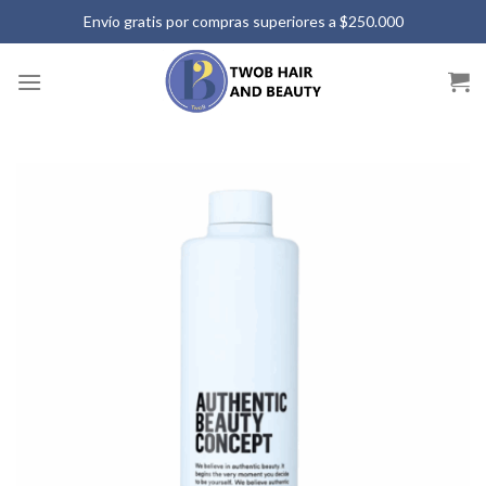
Saltar
Envío gratis por compras superiores a $250.000
al
contenido