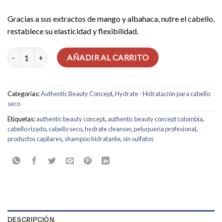
Gracias a sus extractos de mango y albahaca, nutre el cabello,
restablece su elasticidad y flexibilidad.
Shampoo Hidratante cantidad
AÑADIR AL CARRITO
Categorías:
Authentic Beauty Concept
,
Hydrate - Hidratación para cabello
seco
Etiquetas:
authentic beauty concept
,
authentic beauty concept colombia
,
cabello rizado
,
cabello seco
,
hydrate cleanser
,
peluquería profesional
,
productos capilares
,
shampoo hidratante
,
sin sulfatos
DESCRIPCIÓN