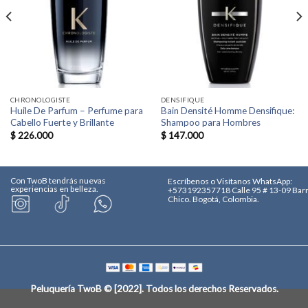
CHRONOLOGISTE
DENSIFIQUE
Huile De Parfum – Perfume para
Bain Densité Homme Densifique:
Cabello Fuerte y Brillante
Shampoo para Hombres
$
226.000
$
147.000
Con TwoB tendrás nuevas
Escríbenos o Visítanos
WhatsApp:
experiencias en belleza.
+573192357718
Calle 95 # 13-09 Bar
Chico. Bogotá, Colombia.
Peluquería TwoB © [2022]
. Todos los derechos Reservados.