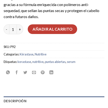
gracias a su fórmula enriquecida con polímeros anti-
sequedad, que sellan las puntas secas y protegen el cabello
contra futuros daños.
Serum Nutri-Supplement Split Ends Nutritive cantidad
AÑADIR AL CARRITO
SKU:
P92
Categorías:
Kérastase
,
Nutritive
Etiquetas:
kerastase
,
nutritive
,
puntas abiertas
,
serum
DESCRIPCIÓN