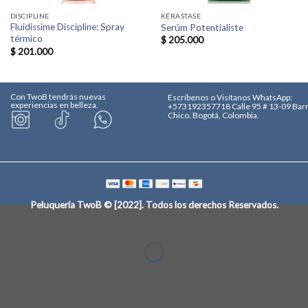
DISCIPLINE
KÉRASTASE
Fluidissime Discipline: Spray
Serúm Potentialiste
térmico
$
205.000
$
201.000
Con TwoB tendrás nuevas
Escríbenos o Visítanos
WhatsApp:
experiencias en belleza.
+573192357718
Calle 95 # 13-09 Bar
Chico. Bogotá, Colombia.
Peluquería TwoB © [2022]
. Todos los derechos Reservados.