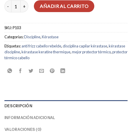
Kératine Thermique Discipline: Termoprotector Antifrizz cantidad
AÑADIR AL CARRITO
SKU:
P103
Categorías:
Discipline
,
Kérastase
Etiquetas:
anti frizz cabello rebelde
,
disciplina capilar kérastase
,
kérastase
discipline
,
kérastase keratine thermique
,
mejor protector térmico
,
protector
térmico cabello
DESCRIPCIÓN
INFORMACIÓN ADICIONAL
VALORACIONES (0)