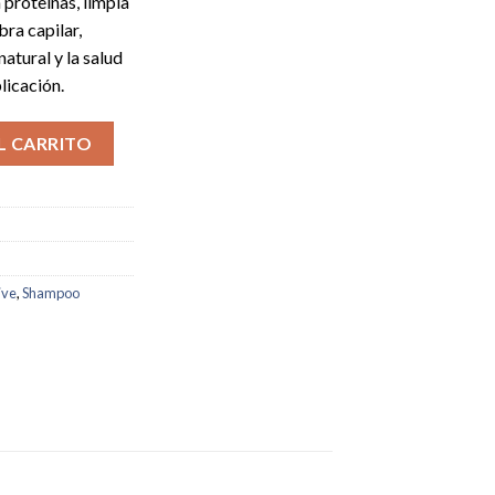
 proteínas, limpia
bra capilar,
natural y la salud
licación.
 cantidad
L CARRITO
ive
,
Shampoo