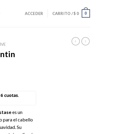
0
ACCEDER
CARRITO /
$
0
IVE
ntin
astase
es un
 para el cabello
uavidad. Su