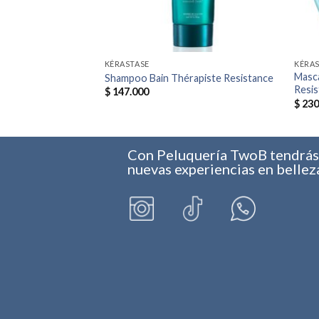
KÉRASTASE
KÉRAS
Masca
ste Resistance
Shampoo Bain Thérapiste Resistance
Resi
$
147.000
$
230
Con Peluquería TwoB tendrá
nuevas experiencias en bellez