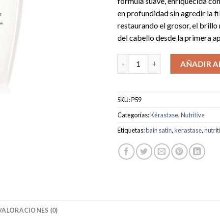
fórmula suave, enriquecida con
en profundidad sin agredir la fi
restaurando el grosor, el brillo 
del cabello desde la primera ap
Shampoo Bain Santin Nutritive
AÑADIR A
SKU:
P59
Categorías:
Kérastase
,
Nutritive
Etiquetas:
bain satin
,
kerastase
,
nutrit
VALORACIONES (0)