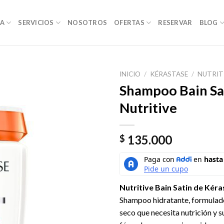
DA
SERVICIOS
NOSOTROS
OFERTAS
RESERVAR
BLOG
INICIO
/
KÉRASTASE
/
NUTRIT
Shampoo Bain Sa
Nutritive
135.000
$
Nutritive Bain Satin de Kér
Shampoo hidratante, formulado
seco que necesita nutrición y s