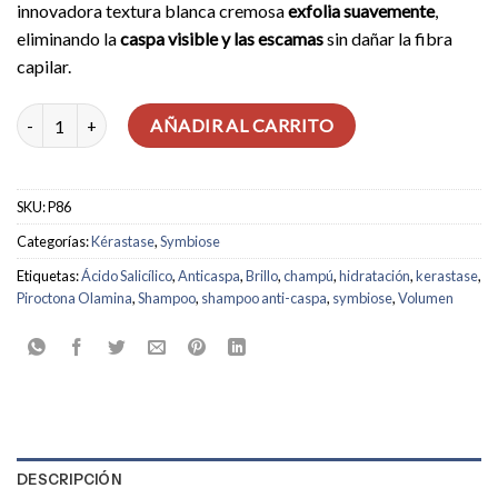
innovadora textura blanca cremosa
exfolia suavemente
,
eliminando la
caspa visible y las escamas
sin dañar la fibra
capilar.
Shampoo Bain Créme Symbiose cantidad
AÑADIR AL CARRITO
SKU:
P86
Categorías:
Kérastase
,
Symbiose
Etiquetas:
Ácido Salicílico
,
Anticaspa
,
Brillo
,
champú
,
hidratación
,
kerastase
,
Piroctona Olamina
,
Shampoo
,
shampoo anti-caspa
,
symbiose
,
Volumen
DESCRIPCIÓN