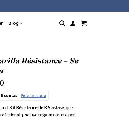
ar
Blog
illa Résistance – Se
a
El
0
precio
actual
es:
on el
Kit Résistance de Kérastase
, que
0.
$ 312.000.
rofesional. ¡Incluye
regalo: cartera
por