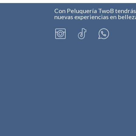
era:
es:
$ 291.000.
$ 275.000.
Con Peluquería TwoB tendrá
nuevas experiencias en bellez