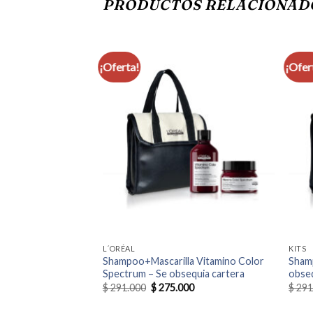
PRODUCTOS RELACIONAD
¡Oferta!
¡Ofer
L´ORÉAL
KITS
Shampoo+Mascarilla Vitamino Color
Sham
Spectrum – Se obsequia cartera
obseq
El
El
$
291.000
$
275.000
$
291
precio
precio
original
actual