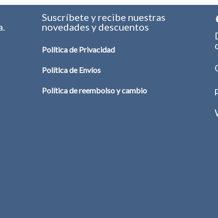
era:
es:
era:
es:
$ 291.000.
$ 265.000.
$ 301.000.
$ 280.000.
s
Suscríbete y recibe nuestras
a.
novedades y descuentos
Política de Privacidad
Política de Envíos
Política de reembolso y cambio