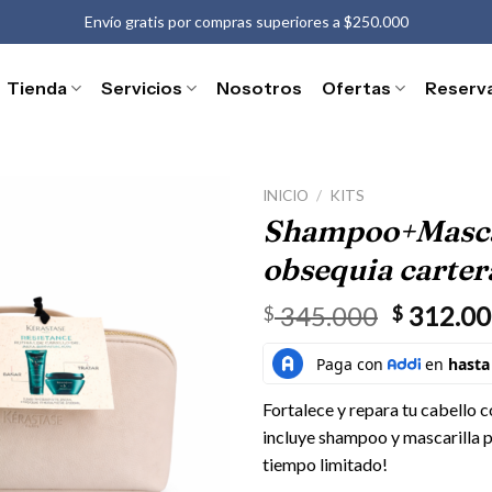
Envío gratis por compras superiores a $250.000
Tienda
Servicios
Nosotros
Ofertas
Reserv
INICIO
/
KITS
Shampoo+Mascar
obsequia carter
El
345.000
312.00
$
$
precio
original
era:
Fortalece y repara tu cabello c
$ 345.00
incluye shampoo y mascarilla p
tiempo limitado!