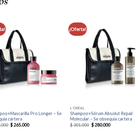
OS
ta!
¡Oferta!
L´ORÉAL
poo+Mascarilla Pro Longer – Se
Shampoo+Sérum Absolut Repair
uia cartera
Molecular – Se obsequia cartera
El
El
El
El
.000
$
265.000
$
301.000
$
280.000
precio
precio
precio
precio
original
actual
original
actual