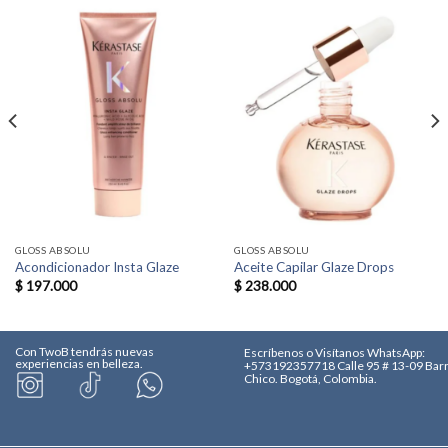
GLOSS ABSOLU
GLOSS ABSOLU
Acondicionador Insta Glaze
Aceite Capilar Glaze Drops
$
197.000
$
238.000
Con TwoB tendrás nuevas
Escríbenos o Visítanos
WhatsApp:
experiencias en belleza.
+573192357718
Calle 95 # 13-09 Bar
Chico. Bogotá, Colombia.